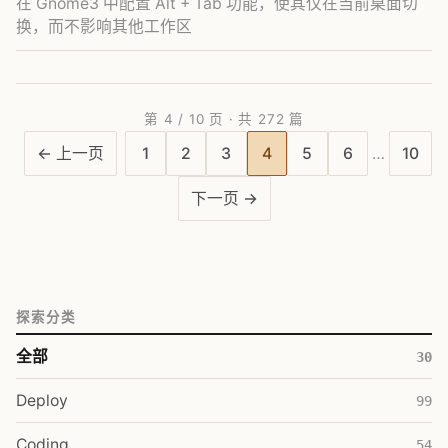
在 Gnome3 中配置 Alt + Tab 功能，使其仅在当前桌面切
换，而不影响其他工作区
第 4 / 10 页 · 共 272 篇
← 上一页
1
2
3
4
5
6
…
10
下一页 →
探索分类
全部
30
Deploy
99
Coding
54