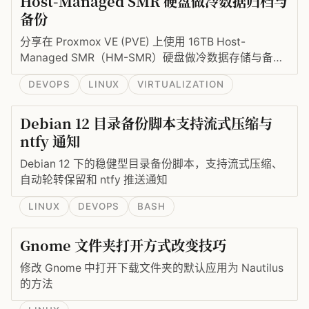
Host-Managed SMR 硬盘做冷数据归档与
备份
分享在 Proxmox VE (PVE) 上使用 16TB Host-
Managed SMR（HM-SMR）硬盘做冷数据存储与备份
的实践：为何选择 HM-SMR、在 PVE 上使用 btrfs 的
DEVOPS
LINUX
VIRTUALIZATION
配置步骤、fio 顺序写入测试实测速度（约 140–
160MB/s）、以及在 PVE 界面添加目录存储的实际操
Debian 12 目录备份脚本支持流式压缩与
作建议。
ntfy 通知
Debian 12 下的稳健型目录备份脚本，支持流式压缩、
自动轮转保留和 ntfy 推送通知
LINUX
DEVOPS
BASH
Gnome 文件夹打开方式改变技巧
修改 Gnome 中打开下载文件夹的默认应用为 Nautilus
的方法