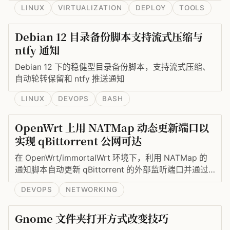
LINUX
VIRTUALIZATION
DEPLOY
TOOLS
Debian 12 目录备份脚本支持流式压缩与
ntfy 通知
Debian 12 下的稳健型目录备份脚本，支持流式压缩、
自动轮转保留和 ntfy 推送通知
LINUX
DEVOPS
BASH
OpenWrt 上用 NATMap 动态更新端口以
实现 qBittorrent 公网可达
在 OpenWrt/immortalWrt 环境下，利用 NATMap 的
通知脚本自动更新 qBittorrent 的外部监听端口并通过
UCI 动态调整防火墙 DNAT 转发，实现内网运行的
DEVOPS
NETWORKING
qBittorrent 在公网端口随机分配情况下仍能稳定被访
问。包含脚本示例、工作原理与部署注意事项。
Gnome 文件夹打开方式改变技巧