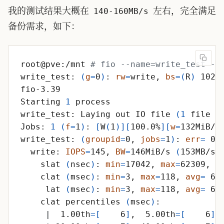
我的测试结果大概在
左右，完全满足
140-160MB/s
备份需求，如下：
root@pve:/mnt 
# fio --name=write_test --
write_test: 
(
g
=
0
)
: 
rw
=
write, 
bs
=
(
R
)
 1024
Starting 
1
write_test: Laying out IO file 
(
1
 file /
Jobs: 
1
(
f
=
1
)
: 
[
W
(
1
)
]
[
100.0%
]
[
w
=
132MiB/s
write_test: 
(
groupid
=
0, 
jobs
=
1
)
: 
err
=
 0:
  write: 
IOPS
=
145, 
BW
=
146MiB/s 
(
153MB/s
)
    slat 
(
nsec
)
: 
min
=
17042, 
max
=
62309, 
a
    clat 
(
msec
)
: 
min
=
3, 
max
=
118, 
avg
=
 6.
     lat 
(
msec
)
: 
min
=
3, 
max
=
118, 
avg
=
 6.
    clat percentiles 
(
msec
)
|
  1.00th
=
[
    6
]
,  5.00th
=
[
    6
]
,