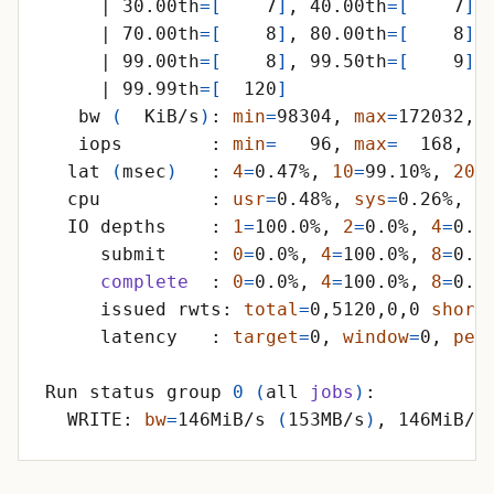
|
 30.00th
=
[
    7
]
, 40.00th
=
[
    7
]
,
|
 70.00th
=
[
    8
]
, 80.00th
=
[
    8
]
,
|
 99.00th
=
[
    8
]
, 99.50th
=
[
    9
]
,
|
 99.99th
=
[
  120
]
   bw 
(
  KiB/s
)
: 
min
=
98304, 
max
=
172032, 
   iops        : 
min
=
   96, 
max
=
  168, 
a
  lat 
(
msec
)
   : 
4
=
0.47%, 
10
=
99.10%, 
20
=
  cpu          : 
usr
=
0.48%, 
sys
=
0.26%, 
c
  IO depths    : 
1
=
100.0%, 
2
=
0.0%, 
4
=
0.0
     submit    : 
0
=
0.0%, 
4
=
100.0%, 
8
=
0.0
complete
  : 
0
=
0.0%, 
4
=
100.0%, 
8
=
0.0
     issued rwts: 
total
=
0,5120,0,0 
short
     latency   : 
target
=
0, 
window
=
0, 
per
Run status group 
0
(
all 
jobs
)
  WRITE: 
bw
=
146MiB/s 
(
153MB/s
)
, 146MiB/s