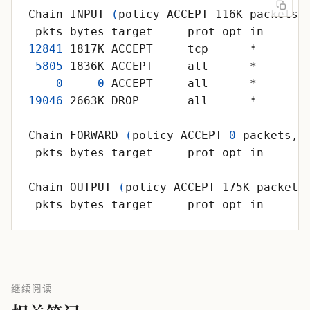
Chain INPUT 
(
policy ACCEPT 116K packets,
 pkts bytes target     prot opt in     o
12841
5805
0
0
19046
Chain FORWARD 
(
policy ACCEPT 
0
 packets, 
 pkts bytes target     prot opt in     o
Chain OUTPUT 
(
policy ACCEPT 175K packets
 pkts bytes target     prot opt in     o
继续阅读