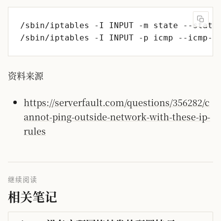
资料来源
https://serverfault.com/questions/356282/c
annot-ping-outside-network-with-these-ip-
rules
继续阅读
相关笔记