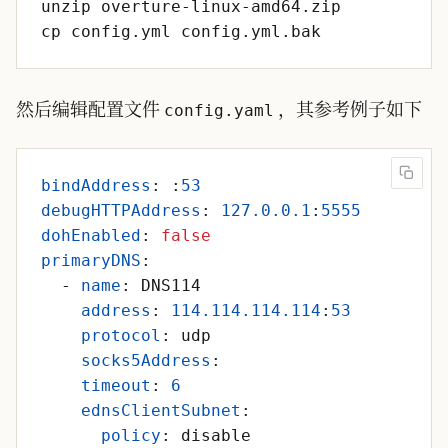
然后编辑配置文件
，其参考例子如下
config.yaml
bindAddress
:
:
53
debugHTTPAddress
:
127.0
.0
.1
:
5555
dohEnabled
:
false
primaryDNS
:
- 
name
:
DNS114
address
:
114.114
.114
.114
:
53
protocol
:
udp
socks5Address
:
timeout
:
6
ednsClientSubnet
:
policy
:
disable