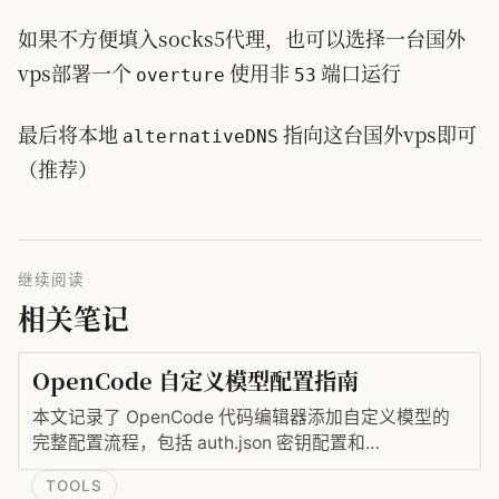
如果不方便填入socks5代理，也可以选择一台国外
vps部署一个
使用非
端口运行
overture
53
最后将本地
指向这台国外vps即可
alternativeDNS
（推荐）
继续阅读
相关笔记
OpenCode 自定义模型配置指南
本文记录了 OpenCode 代码编辑器添加自定义模型的
完整配置流程，包括 auth.json 密钥配置和
opencode.json 模型配置文件的编写，帮助 CLI 用户快
TOOLS
速接入所需的 AI 模型。