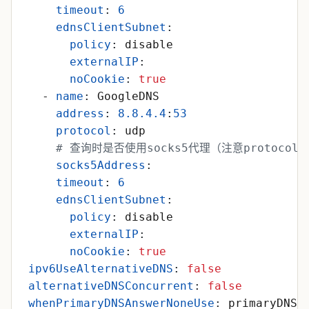
timeout
:
6
ednsClientSubnet
:
policy
:
disable
externalIP
:
noCookie
:
true
- 
name
:
GoogleDNS
address
:
8.8
.4
.4
:
53
protocol
:
udp
# 查询时是否使用socks5代理（注意protoco
socks5Address
:
timeout
:
6
ednsClientSubnet
:
policy
:
disable
externalIP
:
noCookie
:
true
ipv6UseAlternativeDNS
:
false
alternativeDNSConcurrent
:
false
whenPrimaryDNSAnswerNoneUse
:
primaryDNS