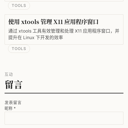
OpenJDK 等开发工具，并引入 PowerShell Core 作为
TOOLS
现代化的跨平台终端，帮助程序员统一命令行体验。
使用 xtools 管理 X11 应用程序窗口
通过 xtools 工具有效管理和处理 X11 应用程序窗口，并
提升在 Linux 下开发的效率
TOOLS
互动
留言
发表留言
昵称
*