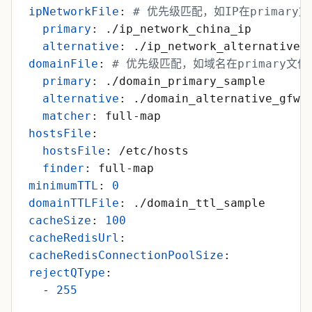
ipNetworkFile
:
# 优先级匹配，如IP在primary
primary
:
./ip_network_china_ip
alternative
:
./ip_network_alternative_
domainFile
:
# 优先级匹配，如域名在primary文件中
primary
:
./domain_primary_sample
alternative
:
./domain_alternative_gfwl
matcher
:
full-map
hostsFile
:
hostsFile
:
/etc/hosts
finder
:
full-map
minimumTTL
:
0
domainTTLFile
:
./domain_ttl_sample
cacheSize
:
100
cacheRedisUrl
:
cacheRedisConnectionPoolSize
:
rejectQType
:
- 
255