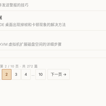
存并发送警报的技巧
案
， KDE 桌面出现掉帧和卡顿现象的解决方法
工具为 KVM 虚拟机扩展磁盘空间的详细步骤
第 2 / 10 页 · 共 272 篇
2
3
4
…
10
下一页 →