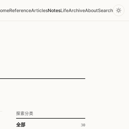
ome
Reference
Articles
Notes
Life
Archive
About
Search
探索分类
全部
30