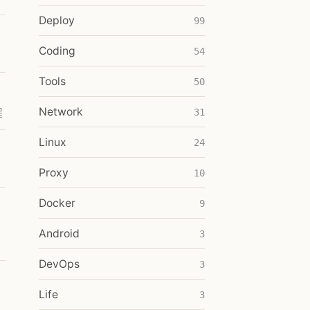
Deploy
99
Coding
54
Tools
50
Network
程
31
Linux
24
Proxy
10
Docker
9
Android
3
DevOps
3
Life
3