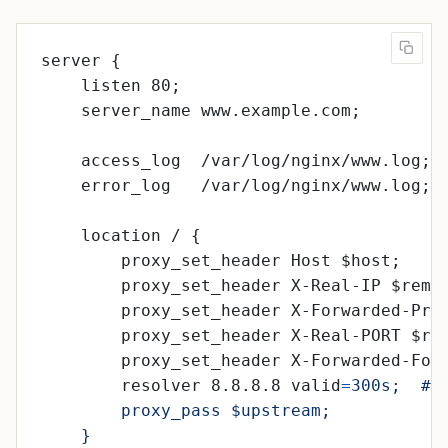
server {
listen 80;
server_name www.example.com;
access_log  /var/log/nginx/www.log;
error_log   /var/log/nginx/www.log;
location / {
proxy_set_header Host $host;
proxy_set_header X-Real-IP $remo
proxy_set_header X-Forwarded-Pro
proxy_set_header X-Real-PORT $re
proxy_set_header X-Forwarded-For
resolver 8.8.8.8 valid
=
    }