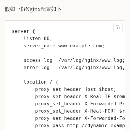
假如一份Nginx配置如下
server {
listen 80;
server_name www.example.com;
access_log  /var/log/nginx/www.log;
error_log   /var/log/nginx/www.log;
location / {
proxy_set_header Host $host;
proxy_set_header X-Real-IP $remo
proxy_set_header X-Forwarded-Pro
proxy_set_header X-Real-PORT $re
proxy_set_header X-Forwarded-For
proxy_pass http://dynamic.exampl