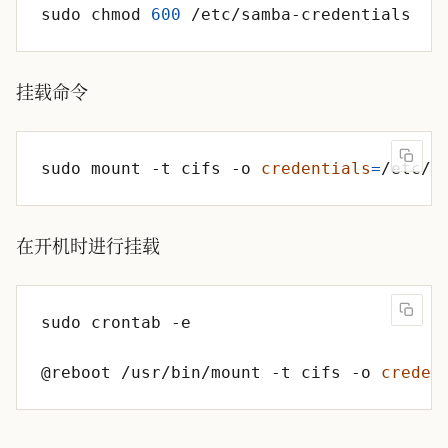
sudo chmod 
600
挂载命令
sudo mount -t cifs -o 
credentials
=
/etc/s
在开机时进行挂载
@reboot /usr/bin/mount -t cifs -o 
creden