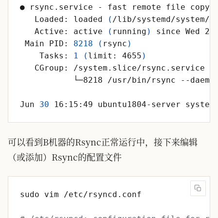
   Loaded: loaded 
(
/lib/systemd/system/r
   Active: active 
(
running
)
 since Wed 20
 Main PID: 
8218
(
rsync
)
    Tasks: 
1
(
limit: 4655
)
Jun 
30
 16:15:49 ubuntu1804-server system
可以看到B机器的Rsync正常运行中，接下来编辑
（或添加）Rsync的配置文件