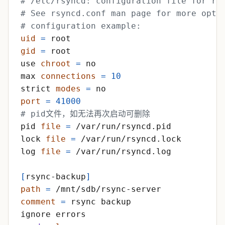
# /etc/rsyncd: configuration file for rs
# See rsyncd.conf man page for more opti
# configuration example:
uid
=
gid
=
use 
chroot
=
max 
connections
=
10
strict 
modes
=
port
=
41000
# pid文件，如无法再次启动可删除
pid 
file
=
lock 
file
=
log 
file
=
[
rsync-backup
]
path
=
comment
=