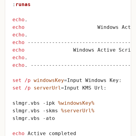
:
runas
echo
echo
echo
echo
echo
echo
echo
set
/p
windowsKey
=
set
/p
serverUrl
=
slmgr.vbs -ipk 
%windowsKey%
slmgr.vbs -skms 
%serverUrl%
echo