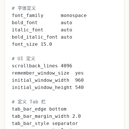
# 字体定义
font_family      monospace
bold_font        auto
italic_font      auto
bold_italic_font auto
font_size 15.0
# UI 定义
scrollback_lines 4096
remember_window_size  yes
initial_window_width  960
initial_window_height 540
# 定义 Tab 栏
tab_bar_edge bottom
tab_bar_margin_width 2.0
tab_bar_style separator