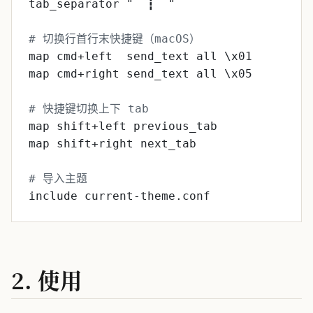
tab_separator "  ┇  "
# 切换行首行末快捷键（macOS）
map cmd+left  send_text all \x01
map cmd+right send_text all \x05
# 快捷键切换上下 tab
map shift+left previous_tab
map shift+right next_tab
# 导入主题
include current-theme.conf
2. 使用