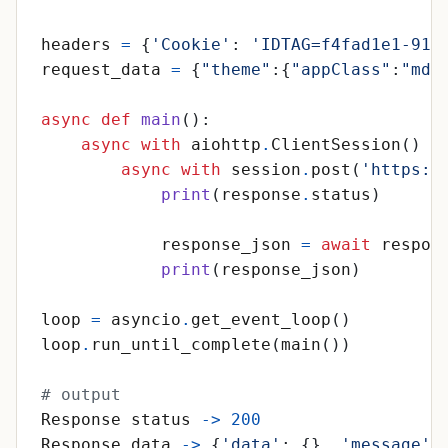
headers
=
{
'
Cookie
'
:
'
IDTAG=f4fad1e1-911
request_data
=
{
"
theme
"
:
{
"
appClass
"
:
"
mdu
async
def
main
(
)
:
async
with
aiohttp
.
ClientSession
(
)
a
async
with
session
.
post
(
'
https:/
print
(
response
.
status
)
response_json
=
await
respon
print
(
response_json
)
loop
=
asyncio
.
get_event_loop
(
)
loop
.
run_until_complete
(
main
(
)
)
# output
Response
status
-
>
200
Response
data
-
>
{
'
data
'
:
{
}
,
'
message
'
: