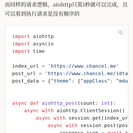
而同样的请求逻辑，aiohttp只需1秒就可以完成，且
可以看到执行请求是没有顺序的
import
aiohttp
import
asyncio
import
time
index_url
=
'
https://www.chancel.me
'
post_url
=
'
https://www.chancel.me/idtag
post_data
=
{
"
theme
"
:
{
"
appClass
"
:
"
mdui
async
def
aiohttp_post
(
count
:
int
)
:
async
with
aiohttp
.
ClientSession
(
)
a
async
with
session
.
get
(
index_url
async
with
session
.
post
(
post
response_json
=
await
re