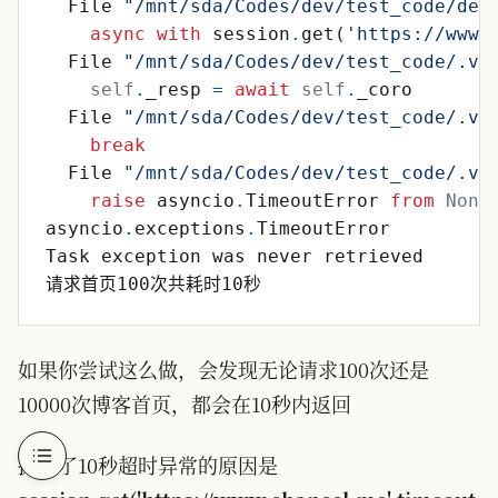
File
"
/mnt/sda/Codes/dev/test_code/dem
async
with
session
.
get
(
'
https://www.
File
"
/mnt/sda/Codes/dev/test_code/.ve
self
.
_resp
=
await
self
.
_coro
File
"
/mnt/sda/Codes/dev/test_code/.ve
break
File
"
/mnt/sda/Codes/dev/test_code/.ve
raise
asyncio
.
TimeoutError
from
None
asyncio
.
exceptions
.
TimeoutError
Task
exception
was
never
retrieved
请求首页100次共耗时10秒
如果你尝试这么做，会发现无论请求100次还是
10000次博客首页，都会在10秒内返回
抛出了10秒超时异常的原因是