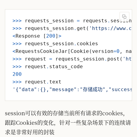
>>
>
requests_session
=
requests
.
session
(
>>
>
requests_session
.
get
(
'
https://www.ch
<
Response
[
200
]
>
>>
>
requests_session
.
cookies
<
RequestsCookieJar
[
Cookie
(
version
=
0
,
nam
>>
>
request
=
requests_session
.
post
(
'
htt
>>
>
request
.
status_code
200
>>
>
request
.
text
'
{
"
data
"
:
{}
,
"
message
"
:
"
存储成功
"
,
"
success
"
session可以有效的存储当前所有请求的cookies，
跟踪Cookies的变化，针对一些复杂场景下的连续请
求是非常好用的封装