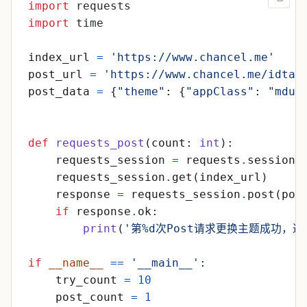
import
requests
import
time
index_url
=
'
https://www.chancel.me
'
post_url
=
'
https://www.chancel.me/idtag
post_data
=
{
"
theme
"
:
{
"
appClass
"
:
"
mdui
def
requests_post
(
count
:
int
)
:
requests_session
=
requests
.
session
(
requests_session
.
get
(
index_url
)
response
=
requests_session
.
post
(
pos
if
response
.
ok
:
print
(
'
第
%d
次Post请求更换主题成功，返回
if
__name__
==
'
__main__
'
:
try_count
=
10
post_count
=
1