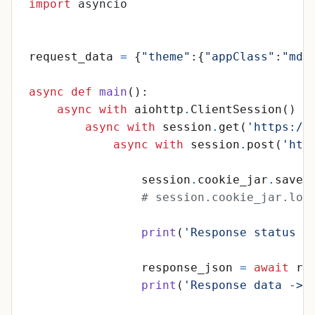
import
asyncio
request_data
=
{
"
theme
"
:
{
"
appClass
"
:
"
mdu
async
def
main
(
)
:
async
with
aiohttp
.
ClientSession
(
)
a
async
with
session
.
get
(
'
https://
async
with
session
.
post
(
'
htt
session
.
cookie_jar
.
save
(
# session.cookie_jar.
print
(
'
Response status -
response_json
=
await
re
print
(
'
Response data -> 