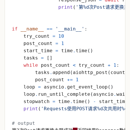
print
(
'
第
%d
次Post请求更换主
if
__name__
==
'
__main__
'
:
try_count
=
10
post_count
=
1
start_time
=
time
.
time
(
)
tasks
=
[
]
while
post_count
<
try_count
+
1
:
tasks
.
append
(
aiohttp_post
(
count
=
post_count
+
=
1
loop
=
asyncio
.
get_event_loop
(
)
loop
.
run_until_complete
(
asyncio
.
wait
stopwatch
=
time
.
time
(
)
-
start_time
print
(
'
Requests使用POST请求
%d
次共用时
%d
# output