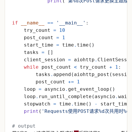
print
(
'
第
%d
次Post请求更换主题成功
if
__name__
==
'
__main__
'
:
try_count
=
10
post_count
=
1
start_time
=
time
.
time
(
)
tasks
=
[
]
client_session
=
aiohttp
.
ClientSessi
while
post_count
<
try_count
+
1
:
tasks
.
append
(
aiohttp_post
(
sessio
post_count
+
=
1
loop
=
asyncio
.
get_event_loop
(
)
loop
.
run_until_complete
(
asyncio
.
wait
stopwatch
=
time
.
time
(
)
-
start_time
print
(
'
Requests使用POST请求
%d
次共用时
%d
# output