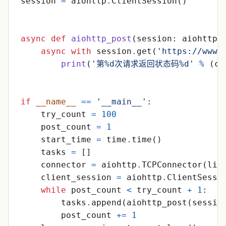
session
=
aiohttp
.
ClientSession
(
)
async
def
aiohttp_post
(
session
:
aiohttp
.
async
with
session
.
get
(
'
https://www.
print
(
'
第
%d
次请求返回状态码
%d
'
%
(
co
if
__name__
==
'
__main__
'
:
try_count
=
100
post_count
=
1
start_time
=
time
.
time
(
)
tasks
=
[
]
connector
=
aiohttp
.
TCPConnector
(
lim
client_session
=
aiohttp
.
ClientSessi
while
post_count
<
try_count
+
1
:
tasks
.
append
(
aiohttp_post
(
sessio
post_count
+
=
1