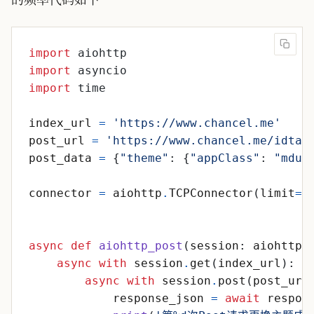
import
aiohttp
import
asyncio
import
time
index_url
=
'
https://www.chancel.me
'
post_url
=
'
https://www.chancel.me/idtag
post_data
=
{
"
theme
"
:
{
"
appClass
"
:
"
mdui
connector
=
aiohttp
.
TCPConnector
(
limit
=
1
async
def
aiohttp_post
(
session
:
aiohttp
.
async
with
session
.
get
(
index_url
)
:
async
with
session
.
post
(
post_url
response_json
=
await
respon