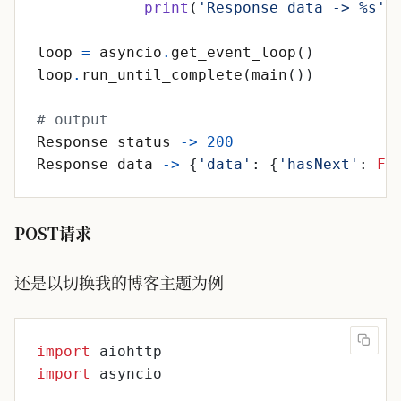
print
(
'
Response data -> 
%s
'
loop
=
asyncio
.
get_event_loop
(
)
loop
.
run_until_complete
(
main
(
)
)
# output
Response
status
-
>
200
Response
data
-
>
{
'
data
'
:
{
'
hasNext
'
:
Fa
POST请求
还是以切换我的博客主题为例
import
aiohttp
import
asyncio