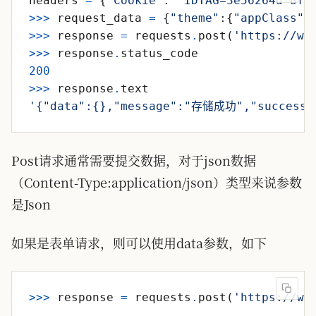
headers
=
{
'
Cookie
'
:
'
IDTAG=3e56264d-8fa
>>
>
request_data
=
{
"
theme
"
:
{
"
appClass
"
:
>>
>
response
=
requests
.
post
(
'
https://ww
>>
>
response
.
status_code
200
>>
>
response
.
text
'
{
"
data
"
:
{}
,
"
message
"
:
"
存储成功
"
,
"
success
"
Post请求通常需要提交数据，对于json数据
（Content-Type:application/json）类型来说参数
是Json
如果是表单请求，则可以使用data参数，如下
>>
>
response
=
requests
.
post
(
'
https://ww