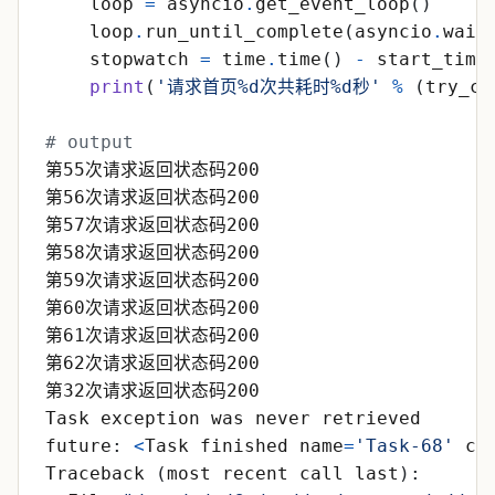
loop
=
asyncio
.
get_event_loop
(
)
loop
.
run_until_complete
(
asyncio
.
wait
stopwatch
=
time
.
time
(
)
-
start_time
print
(
'
请求首页
%d
次共耗时
%d
秒
'
%
(
try_co
# output
第55次请求返回状态码200
第56次请求返回状态码200
第57次请求返回状态码200
第58次请求返回状态码200
第59次请求返回状态码200
第60次请求返回状态码200
第61次请求返回状态码200
第62次请求返回状态码200
第32次请求返回状态码200
Task
exception
was
never
retrieved
future
:
<
Task
finished
name
=
'
Task-68
'
co
Traceback
(
most
recent
call
last
)
: