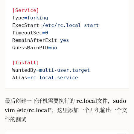
[Service]
Type
=
forking
ExecStart
=
/etc/rc.local start
TimeoutSec
=
0
RemainAfterExit
=
yes
GuessMainPID
=
no
[Install]
WantedBy
=
multi-user.target
Alias
=
rc-local.service
最后创建一下开机需要执行的
rc.local
文件，
sudo
vim /etc/rc.local
*，这里添加一个开机输出一个文
件的测试