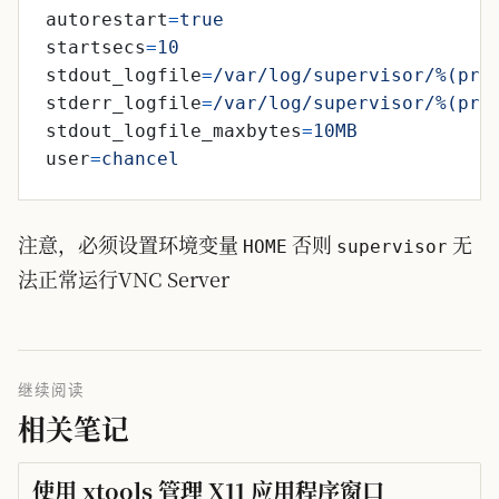
autorestart
=
true
startsecs
=
10
stdout_logfile
=
/var/log/supervisor/%(pro
stderr_logfile
=
/var/log/supervisor/%(pro
stdout_logfile_maxbytes
=
10MB
user
=
chancel
注意，必须设置环境变量
否则
无
HOME
supervisor
法正常运行VNC Server
继续阅读
相关笔记
使用 xtools 管理 X11 应用程序窗口