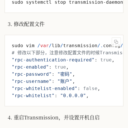
修改配置文件
sudo
vim
/
var
/
lib
/
transmission
/
.
config
/
t
# 修改以下部分，注意修改配置文件的时候Transmis
"
rpc-authentication-required
"
:
true
,
"
rpc-enabled
"
:
true
,
"
rpc-password
"
:
"
密码
"
,
"
rpc-username
"
:
"
账户
"
,
"
rpc-whitelist-enabled
"
:
false
,
"
rpc-whitelist
"
:
"
0.0.0.0
"
,
重启Transmission，并设置开机自启