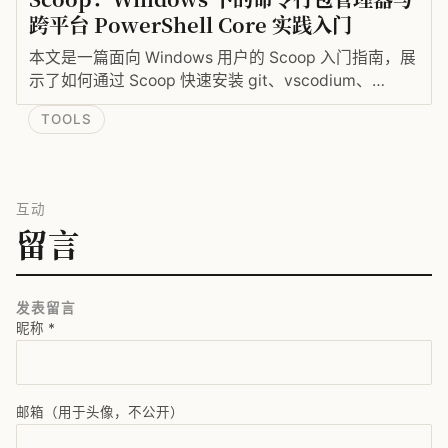
跨平台 PowerShell Core 实践入门
本文是一篇面向 Windows 用户的 Scoop 入门指南，展
示了如何通过 Scoop 快速安装 git、vscodium、
OpenJDK 等开发工具，并引入 PowerShell Core 作为
TOOLS
现代化的跨平台终端，帮助程序员统一命令行体验。
互动
留言
发表留言
昵称
*
邮箱（用于头像，不公开）