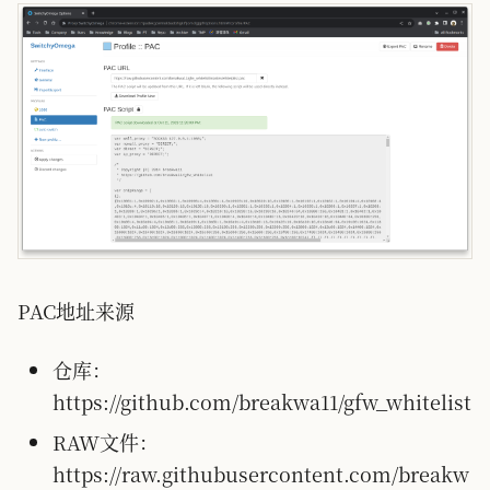
PAC地址来源
仓库：
https://github.com/breakwa11/gfw_whitelist
RAW文件：
https://raw.githubusercontent.com/breakw