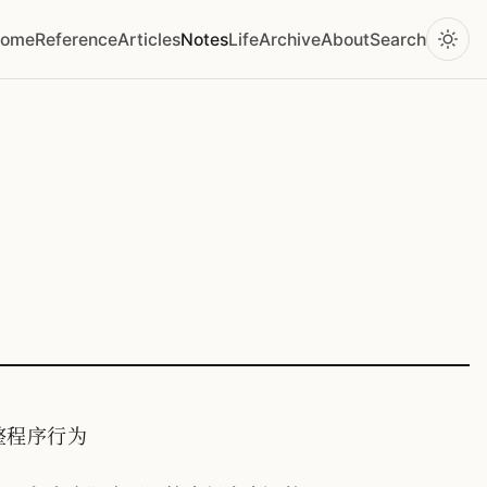
ome
Reference
Articles
Notes
Life
Archive
About
Search
调整程序行为