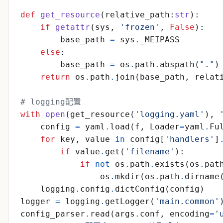
def
get_resource
(
relative_path
:
str
)
:
if
getattr
(
sys
,
'
frozen
'
,
False
)
:
base_path
=
sys
.
_MEIPASS
else
:
base_path
=
os
.
path
.
abspath
(
"
.
"
)
return
os
.
path
.
join
(
base_path
,
relat
# logging配置
with
open
(
get_resource
(
'
logging.yaml
'
)
,
config
=
yaml
.
load
(
f
,
Loader
=
yaml
.
Fu
for
key
,
value
in
config
[
'
handlers
'
]
if
value
.
get
(
'
filename
'
)
:
if
not
os
.
path
.
exists
(
os
.
pat
os
.
mkdir
(
os
.
path
.
dirname
logging
.
config
.
dictConfig
(
config
)
logger
=
logging
.
getLogger
(
'
main.common
'
config_parser
.
read
(
args
.
conf
,
encoding
=
'