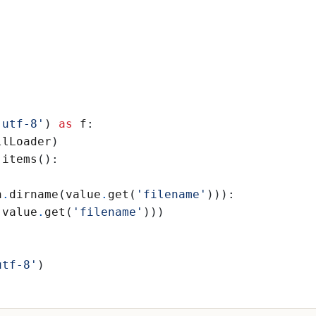
'
utf-8
'
)
as
f
:
llLoader
)
.
items
(
)
:
h
.
dirname
(
value
.
get
(
'
filename
'
)
)
)
:
(
value
.
get
(
'
filename
'
)
)
)
)
utf-8
'
)