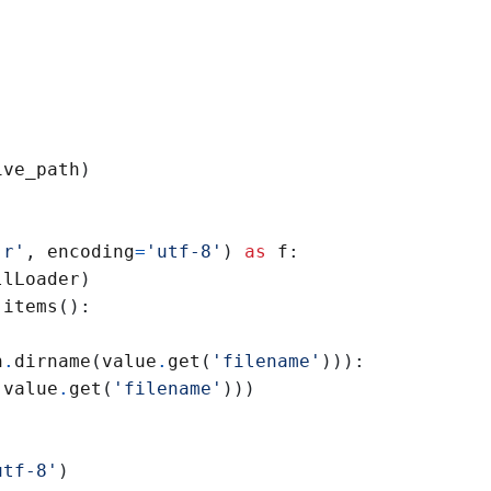
ive_path
)
'
r
'
,
encoding
=
'
utf-8
'
)
as
f
:
llLoader
)
.
items
(
)
:
h
.
dirname
(
value
.
get
(
'
filename
'
)
)
)
:
(
value
.
get
(
'
filename
'
)
)
)
)
utf-8
'
)