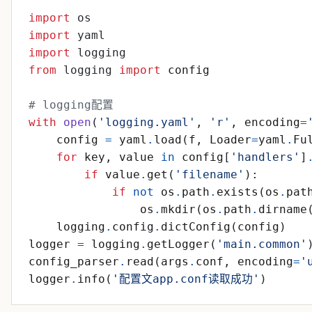
import
os
import
yaml
import
logging
from
logging
import
config
# logging配置
with
open
(
'
logging.yaml
'
,
'
r
'
,
encoding
=
config
=
yaml
.
load
(
f
,
Loader
=
yaml
.
Fu
for
key
,
value
in
config
[
'
handlers
'
]
if
value
.
get
(
'
filename
'
)
:
if
not
os
.
path
.
exists
(
os
.
pat
os
.
mkdir
(
os
.
path
.
dirname
logging
.
config
.
dictConfig
(
config
)
logger
=
logging
.
getLogger
(
'
main.common
'
config_parser
.
read
(
args
.
conf
,
encoding
=
'
logger
.
info
(
'
配置文app.conf读取成功
'
)