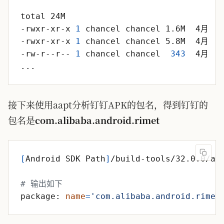
-rwxr-xr-x 
1
 chancel chancel 1.6M  4月  
7
-rwxr-xr-x 
1
 chancel chancel 5.8M  4月  
7
-rw-r--r-- 
1
 chancel chancel  
343
  4月  
7
接下来使用aapt分析钉钉APK的包名，得到钉钉的
包名是
com.alibaba.android.rimet
[
Android SDK Path
]
/build-tools/32.0.0/aa
# 输出如下
package: 
name
=
'com.alibaba.android.rimet