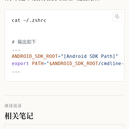
# 输出如下
ANDROID_SDK_ROOT
=
"[Android SDK Path]"
export
PATH
=
"
$ANDROID_SDK_ROOT
/cmdline-t
继续阅读
相关笔记