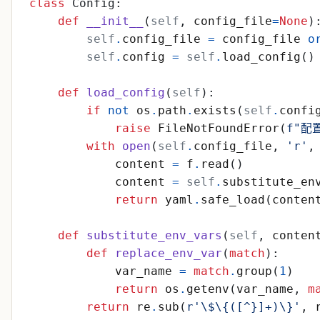
class
Config
:
def
__init__
(
self
,
config_file
=
None
)
self
.
config_file
=
config_file
o
self
.
config
=
self
.
load_config
(
)
def
load_config
(
self
)
:
if
not
os
.
path
.
exists
(
self
.
confi
raise
FileNotFoundError
(
f
"
配
with
open
(
self
.
config_file
,
'
r
'
,
content
=
f
.
read
(
)
content
=
self
.
substitute_en
return
yaml
.
safe_load
(
conten
def
substitute_env_vars
(
self
,
conten
def
replace_env_var
(
match
)
:
var_name
=
match
.
group
(
1
)
return
os
.
getenv
(
var_name
,
m
return
re
.
sub
(
r
'
\
$
\
{
([^}]+)
\
}
'
,