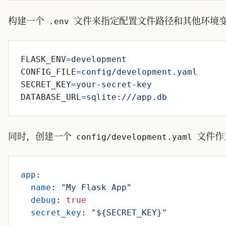
构建一个
文件来指定配置文件路径和其他环境
.env
FLASK_ENV
=
development
CONFIG_FILE
=
config/development.yaml
SECRET_KEY
=
your-secret-key
DATABASE_URL
=
sqlite:///app.db
同时，创建一个
文件作
config/development.yaml
app
:
name
:
"My Flask App"
debug
:
true
secret_key
:
"${SECRET_KEY}"