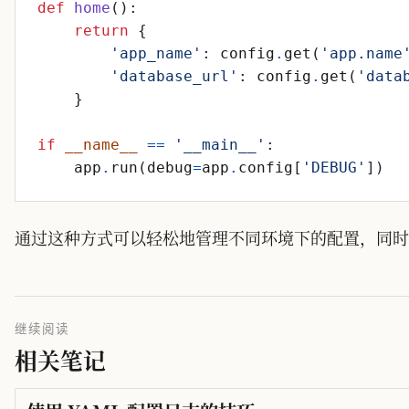
def
home
(
)
:
return
{
'
app_name
'
:
config
.
get
(
'
app.name
'
database_url
'
:
config
.
get
(
'
data
}
if
__name__
==
'
__main__
'
:
app
.
run
(
debug
=
app
.
config
[
'
DEBUG
'
]
)
通过这种方式可以轻松地管理不同环境下的配置，同时
继续阅读
相关笔记