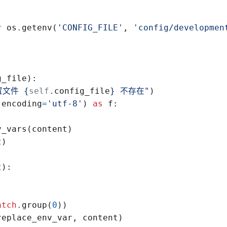
:
r
os
.
getenv
(
'
CONFIG_FILE
'
,
'
config/developmen
g_file
)
:
置文件 
{
self
.
config_file
}
 不存在
"
)
encoding
=
'
utf-8
'
)
as
f
:
v_vars
(
content
)
t
)
t
)
:
atch
.
group
(
0
)
)
replace_env_var
,
content
)