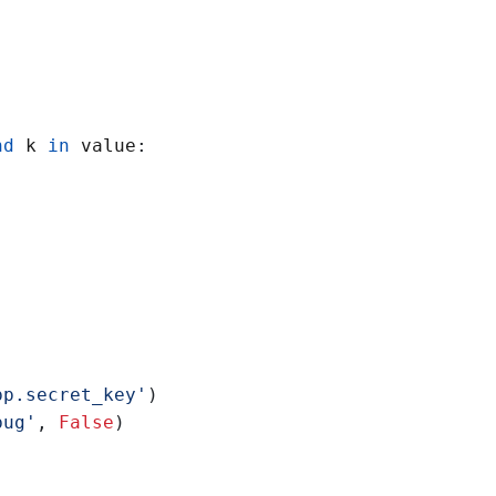
nd
k
in
value
:
pp.secret_key
'
)
bug
'
,
False
)