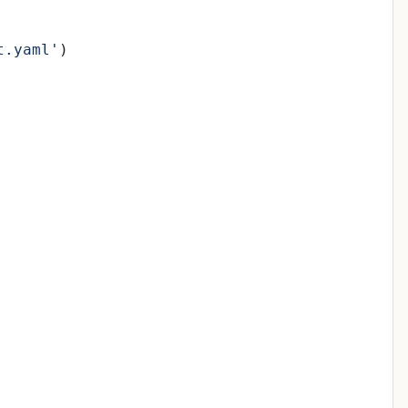
t.yaml
'
)