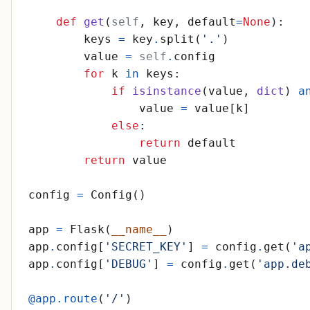
def
get
(
self
,
key
,
default
=
None
)
:
keys
=
key
.
split
(
'
.
'
)
value
=
self
.
config
for
k
in
keys
:
if
isinstance
(
value
,
dict
)
a
value
=
value
[
k
]
else
:
return
default
return
value
config
=
Config
(
)
app
=
Flask
(
__name__
)
app
.
config
[
'
SECRET_KEY
'
]
=
config
.
get
(
'
a
app
.
config
[
'
DEBUG
'
]
=
config
.
get
(
'
app.de
@app.route
(
'
/
'
)