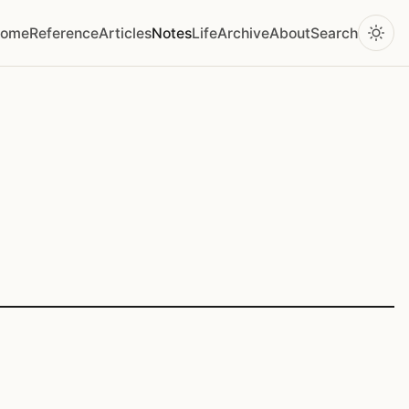
ome
Reference
Articles
Notes
Life
Archive
About
Search