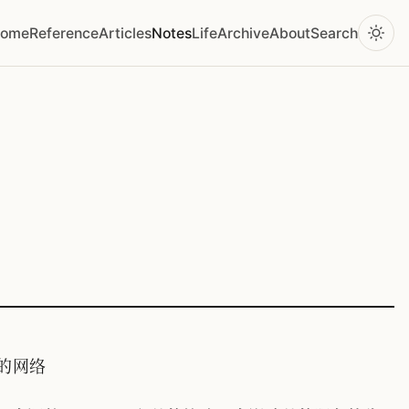
ome
Reference
Articles
Notes
Life
Archive
About
Search
司的网络