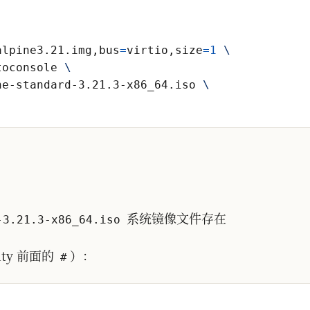
alpine3.21.img,bus
=
virtio,size
=
1
toconsole 
ne-standard-3.21.3-x86_64.iso 
系统镜像文件存在
-3.21.3-x86_64.iso
ty 前面的
）：
#