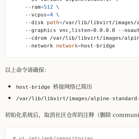
    --ram
=
512
    --vcpus
=
4
    --disk 
path
=
/var/lib/libvirt/images/
    --graphics vnc,listen
=
0.0.0.0 --noau
    --cdrom /var/lib/libvirt/images/alpi
    --network 
network
=
以上命令请确保：
桥接网络已简历
host-bridge
/var/lib/libvirt/images/alpine-standard
初始化系统后，取消社区仓库的注释（删除 communi
# vi /etc/apk/repositories