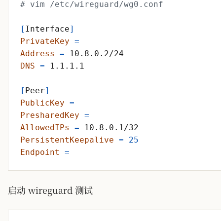
# vim /etc/wireguard/wg0.conf 
[
Interface
]
PrivateKey
=
Address
=
DNS
=
[
Peer
]
PublicKey
=
PresharedKey
=
AllowedIPs
=
PersistentKeepalive
=
25
Endpoint
=
启动 wireguard 测试