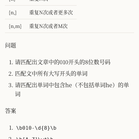
{n,}
重复N次或者更多次
{n,m}
重复N次或者M次
问题
请匹配出文章中的010开头的8位数号码
匹配文中所有大写开头的单词
请匹配出单词中包含he（不包括单词he）的单
词
答案
\b010-\d{8}\b