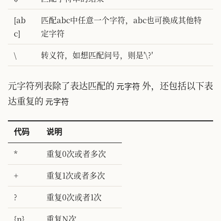
[ab
匹配abc中任意一个字符，abc也可换成其他特
c]
定字符
\
转义符，如想匹配问号，则是'\?'
元字符列表除了表达匹配的
外，还包括以下表
元字符
达重复的
元字符
代码
说明
*
重复0次或者多次
+
重复1次或者多次
?
重复0次或者1次
{n}
重复N次