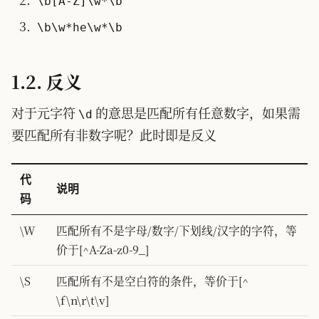
\b[A-Z]\w*\b
\b\w*he\w*\b
1.2. 反义
对于元字符
的意思是匹配所有任意数字，如果需
\d
要匹配所有非数字呢？此时即是反义
代
说明
码
\W
匹配所有不是字母/数字/下划线/汉字的字符，等
价于[^A-Za-z0-9_]
\S
匹配所有不是空白符的条件，等价于[^
\f\n\r\t\v]