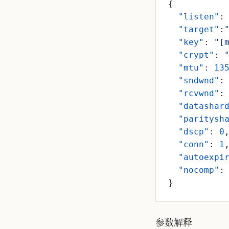
{
"listen"
:
"target"
:
"key"
:
"[
"crypt"
:
"mtu"
:
13
"sndwnd"
:
"rcvwnd"
:
"datashar
"paritysh
"dscp"
:
0
"conn"
:
1
"autoexpi
"nocomp"
:
}
参数解释