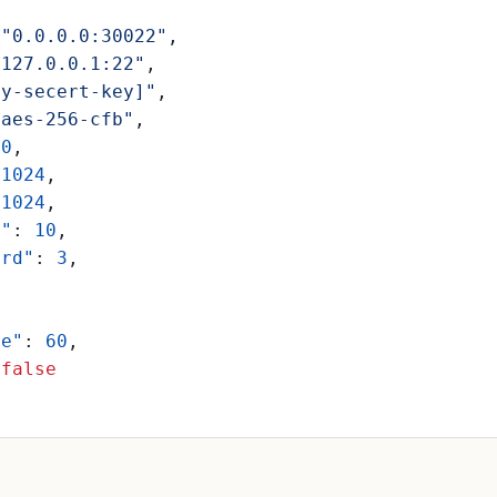
"0.0.0.0:30022"
,
"127.0.0.1:22"
,
my-secert-key]"
,
"aes-256-cfb"
,
50
,
1024
,
1024
,
d"
:
10
,
ard"
:
3
,
,
,
re"
:
60
,
false