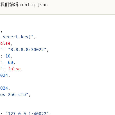
我们编辑
config.json
0
,
y-secert-key]"
,
false
,
r"
:
"8.8.8.8:30022"
,
"
:
10
,
e"
:
60
,
y"
:
false
,
1024
,
1024
,
aes-256-cfb"
,
"
:
"127.0.0.1:40022"
,