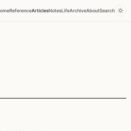
ome
Reference
Articles
Notes
Life
Archive
About
Search