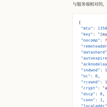
与服务端相对的，
{
"mtu"
:
135
"key"
:
"[m
"nocomp"
:
"remoteadd
"datashard
"autoexpir
"acknodela
"sndwnd"
:
"nc"
:
0
,
"rcvwnd"
:
"crypt"
:
"
"dscp"
:
0
,
"conn"
:
1
,
"localaddr