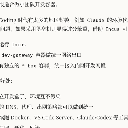
很适合做小团队开发容器。
 Coding 时代有太多的地区封锁，例如
的环境代
Claude
号问题，如果采用堡垒机则显得过分笨重，借助
可
Incus
运行
Incus
的
容器做统一网络出口
dev-gateway
有独立的
容器，统一接入内网开发网段
*-box
好处：
立开发盒子，环境互不污染
的 DNS、代理、出网策略都可以做到统一
 Docker、VS Code Server、Claude/Codex 
快照、迁移、回滚