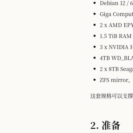
Debian 12 / 
Giga Compu
2 x AMD EP
1.5 TiB RAM
3 x NVIDIA
4TB WD_BL
2 x 8TB Sea
ZFS mirror
这套规格可以支撑
2. 准备